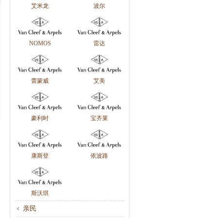
艾米龙
波尔
NOMOS
雷达
蕾蒙威
艾美
豪利时
宝齐莱
康斯登
依波路
斯沃琪
亲民