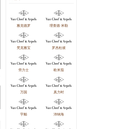
雅克德罗
理查德·米勒
梵克雅宝
罗杰杜彼
劳力士
欧米茄
万国
真力时
宇舶
沛纳海