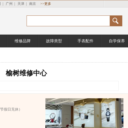
圳
|
广州
|
天津
|
南京
>>更多
维修品牌
故障类型
手表配件
自学保养
榆树维修中心
0（节假日无休）