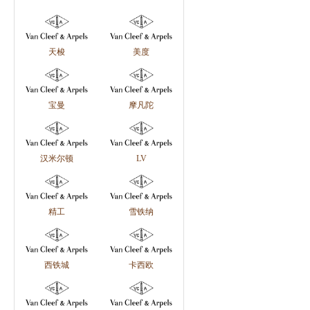
天梭
美度
宝曼
摩凡陀
汉米尔顿
LV
精工
雪铁纳
西铁城
卡西欧