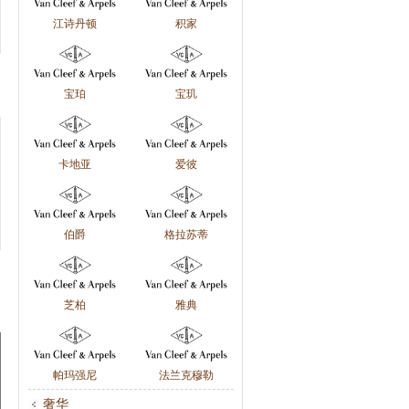
江诗丹顿
积家
宝珀
宝玑
卡地亚
爱彼
伯爵
格拉苏蒂
芝柏
雅典
帕玛强尼
法兰克穆勒
奢华