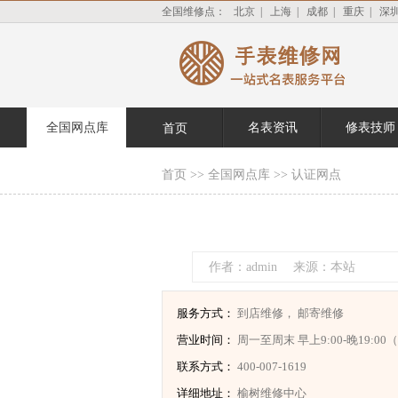
全国维修点：
北京
|
上海
|
成都
|
重庆
|
深
全国网点库
名表资讯
修表技师
首页
首页
>>
全国网点库
>>
认证网点
作者：admin
来源：本站
服务方式：
到店维修，
邮寄维修
营业时间：
周一至周末 早上9:00-晚19:0
联系方式：
400-007-1619
详细地址：
榆树维修中心