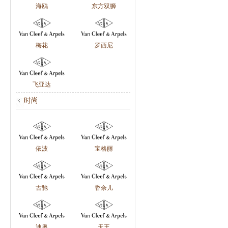
海鸥
东方双狮
梅花
罗西尼
飞亚达
时尚
依波
宝格丽
古驰
香奈儿
迪奥
天王