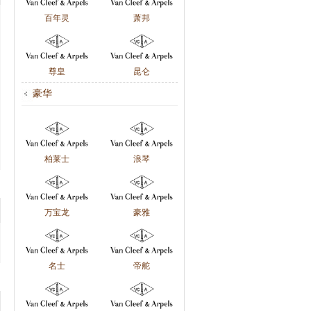
百年灵
萧邦
尊皇
昆仑
豪华
柏莱士
浪琴
万宝龙
豪雅
名士
帝舵