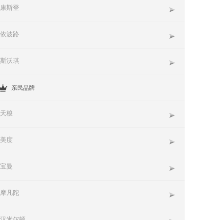
康斯登
依波路
斯沃琪
亲民品牌
天梭
美度
宝曼
摩凡陀
汉米尔顿