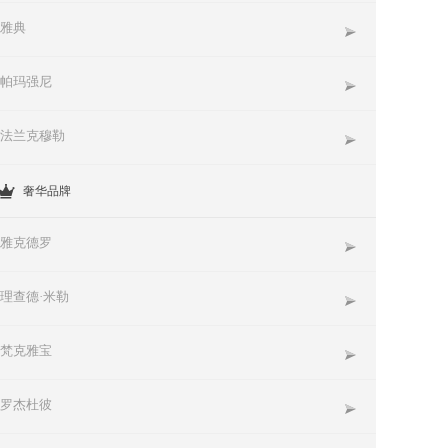
雅典
帕玛强尼
法兰克穆勒
奢华品牌
雅克德罗
理查德·米勒
梵克雅宝
罗杰杜彼