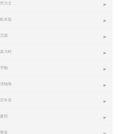
劳力士
欧米茄
万国
真力时
宇舶
沛纳海
百年灵
萧邦
尊皇