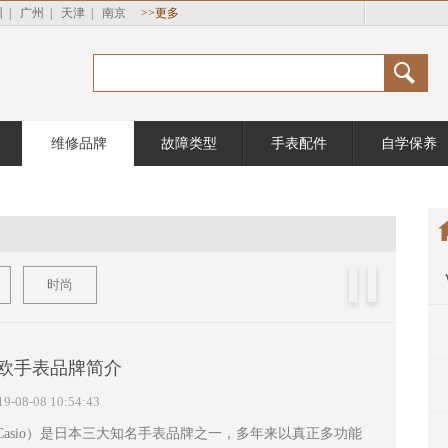
圳
|
广州
|
天津
|
南京
>>更多
维修品牌
故障类型
手表配件
自学保养
时尚
欧手表品牌简介
19-08-08 10:54:43
asio）是日本三大知名手表品牌之一，多年来以真正多功能