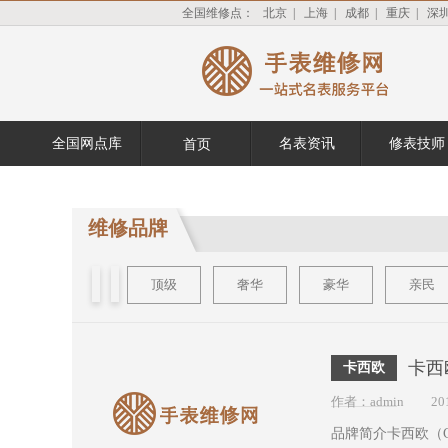
全国维修点：
北京
|
上海
|
成都
|
重庆
|
深
全国网点库
名表资讯
修表技师
首页
维修品牌
顶级
奢华
豪华
亲民
卡西
卡西欧
作者：admin
20
品牌简介卡西欧（C