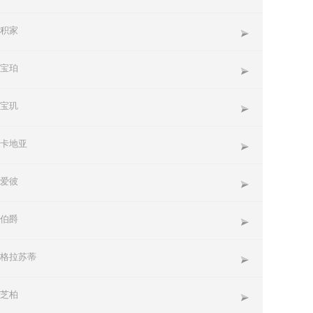
积家
宝珀
宝玑
卡地亚
爱彼
伯爵
格拉苏蒂
芝柏