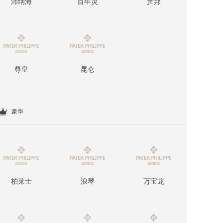
沛纳海
百年灵
萧邦
尊皇
昆仑
豪华
柏莱士
浪琴
万宝龙