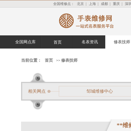
全国维修点：
北京
|
上海
|
成都
|
重庆
|
深
全国网点库
名表资讯
修表技师
首页
当前位置：
首页
修表技师
>>
相关网点
邹城维修中心
**维