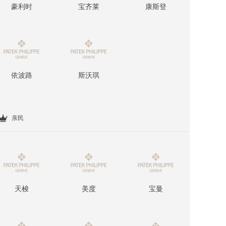
豪利时
宝齐莱
康斯登
依波路
斯沃琪
亲民
天梭
美度
宝曼