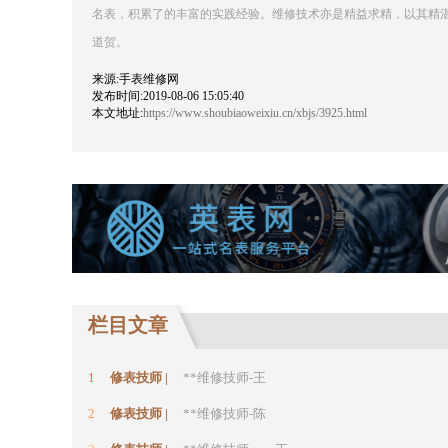
名表，积累了的丰富的实践经验。维修技术亦是精益求精，以其精
道贺。
来源:手表维修网
发布时间:2019-08-06 15:05:40
本文地址:
https://www.shoubiaoweixiu.cn/xbjs/3925.html
栏目文章
1
修表技师 |
**维修技师-王
2
修表技师 |
**维修技师-陈