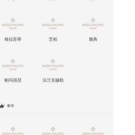
格拉苏蒂
芝柏
雅典
帕玛强尼
法兰克穆勒
奢华