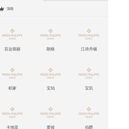
顶级
百达翡丽
朗格
江诗丹顿
积家
宝珀
宝玑
卡地亚
爱彼
伯爵