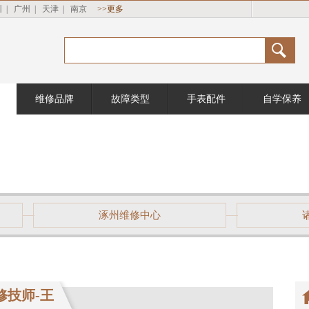
圳
|
广州
|
天津
|
南京
>>更多
维修品牌
故障类型
手表配件
自学保养
涿州维修中心
修技师-王